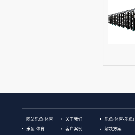
网站乐鱼·体育
关于我们
乐鱼·
乐鱼·体育
客户案例
解决方案