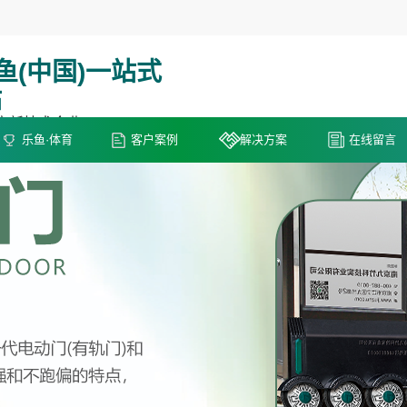
鱼(中国)一站式
站
高新技术企业
乐鱼·体育
客户案例
解决方案
在线留言