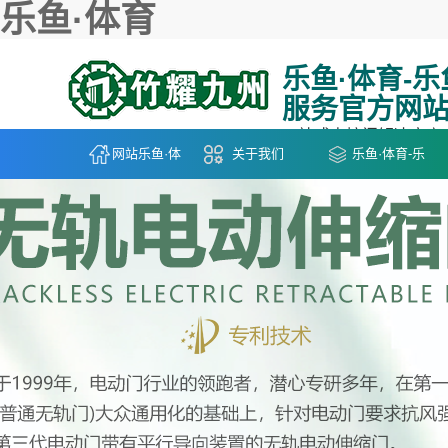
乐鱼·体育
乐鱼·体育-乐
服务官方网
一站式电控门解决方案
网站乐鱼·体
关于我们
乐鱼·体育-乐
育
鱼(中国)一站
式服务官方网
站