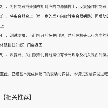
2）、将控制器插头插在相对应的电源插排上，反复操作控制器上的
3）、将离合器合上（第一步的反方向旋转离合器钥匙）再反复的按
止
4）、测试防撞，当门打开后按关门键，然后在机头运行方向的
体阻挡红外线）门会返回
5）、反复开、关门观看门排线是否有卡死现象及机头是否到位
至此，已经基本完成伸缩门的安装与调试。本调试安装调试过程
【相关推荐】