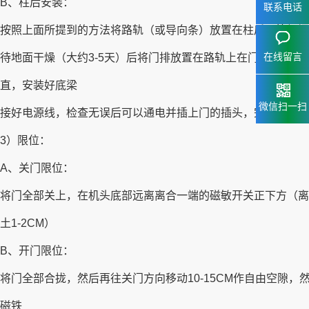
B、柱后安装：
联系电话
按照上面所提到的方法将路轨（或导向条）放置在柱后，算好门
在线留言
待地面干燥（大约3-5天）后将门排放置在路轨上在门排尾部
直，安装好底梁
微信扫一扫
接好电源线，检查无误后可以通电并插上门的插头，完毕后可以
3）限位：
A、关门限位：
将门全部关上，在机头底部远离离合一端的磁敏开关正下方（离
土1-2CM）
B、开门限位：
将门全部合拢，然后再往关门方向移动10-15CM作自由空隙
磁铁