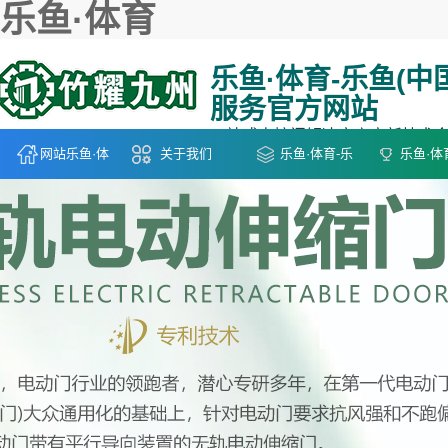
乐鱼·体育
乐鱼·体育-乐鱼(中
服务官方网站
一站式电控门解决方案高新技术
网站乐鱼·体
关于我们
乐鱼·体育-乐
乐鱼·体
育
鱼(中国)一站
式服务官方网
站