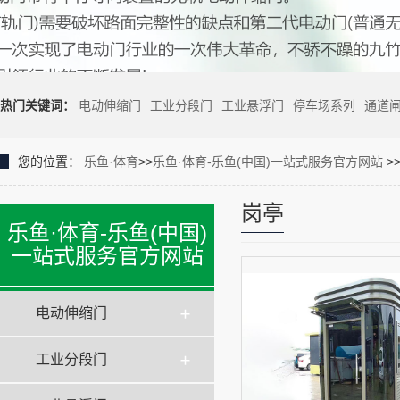
热门关键词：
电动伸缩门
工业分段门
工业悬浮门
停车场系列
通道
您的位置：
乐鱼·体育
>>
乐鱼·体育-乐鱼(中国)一站式服务官方网站
>
岗亭
乐鱼·体育-乐鱼(中国)
一站式服务官方网站
电动伸缩门
工业分段门