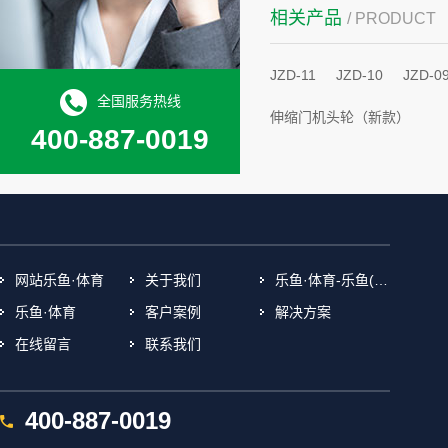
相关产品
/ PRODUCT
JZD-11
JZD-10
JZD-0
全国服务热线
伸缩门机头轮（新款）
400-887-0019
网站乐鱼·体育
关于我们
乐鱼·体育-乐鱼(中国)一站式服务官方网站
乐鱼·体育
客户案例
解决方案
在线留言
联系我们
400-887-0019